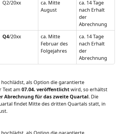
Q2/20xx
ca. Mitte 
ca. 14 Tage 
August
nach Erhalt 
der 
Abrechnung
Q4
/20xx
ca. Mitte 
ca. 14 Tage 
Februar des 
nach Erhalt 
Folgejahres
der 
Abrechnung
hochlädst, als Option die garantierte 
 Text am 
07.04. veröffentlicht
 wird, so erhältst 
r Abrechnung für das zweite Quartal
. Die 
tal findet Mitte des dritten Quartals statt, in 
ust.
hochlädst, als Option die garantierte 