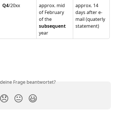
Q4
/20xx
approx. mid 
approx. 14 
of February 
days after e-
of the 
mail (quaterly 
subsequent
statement)
year
 deine Frage beantwortet?
😞
😐
😃