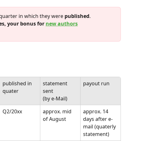
 quarter in which they were 
published
.
ees, your bonus for 
new authors
published in 
statement 
payout run
quater
sent
(by e-Mail)
Q2/20xx
approx. mid 
approx. 14 
of August
days after e-
mail (quaterly 
statement)