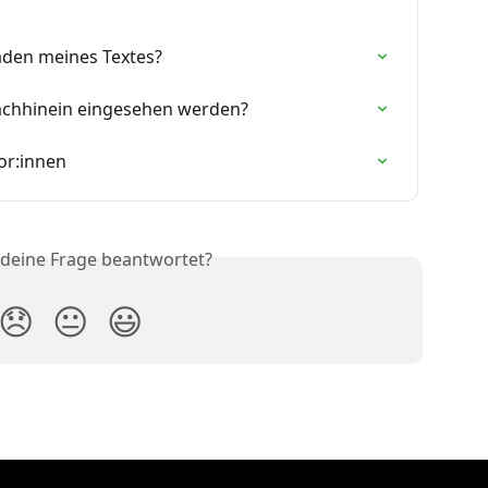
aden meines Textes?
achhinein eingesehen werden?
or:innen
 deine Frage beantwortet?
😞
😐
😃