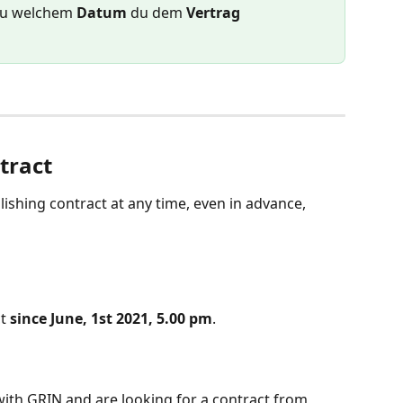
zu welchem 
Datum
 du dem 
Vertrag
tract
lishing contract at any time, even in advance, 
t 
since June, 1st 2021, 5.00 pm
.
with GRIN and are looking for a contract from 